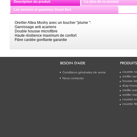
Description du produit
Le plus de ce produit
Les services et garanties Smart Bed
Oreiller Altea Moshy avec un toucher "plume ":
Garnissage anti acariens
Double housse microfibre
Haute résilience maximum de confort
Fibre cardée gonflante garantie
couette na
Conditions générales de vente
oreiller s
Nous contacter
housse de 
drap hous
oreiller 
oreiller m
couette en
couette f