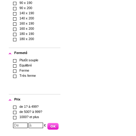
90 x 190
90 x 200
140 x 190
140 x 200
160 x 190
160 x 200
180 x 190
180 x 200
Fermeté
Plutôt souple
Equilibré
Ferme
Très ferme
Prix
de 1? à 499?
de 500? à 999?
1000? et plus
€