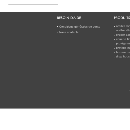
oreiller a
Conditions générales de vente
oreiller a
Nous contacter
oreiller 
couette f
protège-m
protège-m
housse de
drap hous