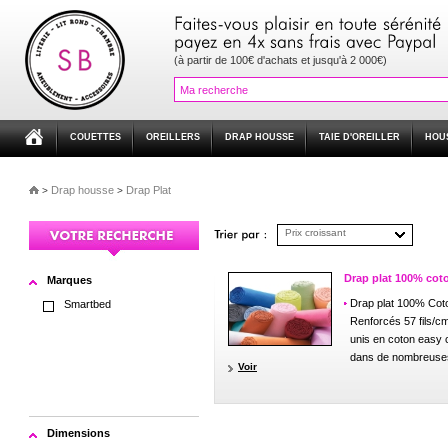
(à partir de 100€ d'achats et jusqu'à 2 000€)
COUETTES
OREILLERS
DRAP HOUSSE
TAIE D'OREILLER
HOU
Drap housse
Drap Plat
>
>
Prix croissant
Drap plat 100% cot
Marques
Drap plat 100% Cot
Smartbed
Renforcés 57 fils/c
unis en coton easy 
dans de nombreuses
Voir
Dimensions