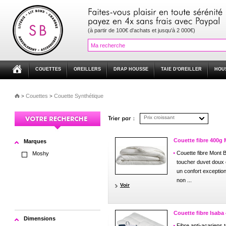
(à partir de 100€ d'achats et jusqu'à 2 000€)
COUETTES
OREILLERS
DRAP HOUSSE
TAIE D'OREILLER
HOU
Couettes
Couette Synthétique
>
>
Prix croissant
Couette fibre 400g
Marques
Couette fibre Mont 
Moshy
toucher duvet doux 
un confort exception
non ...
Voir
Couette fibre Isab
Dimensions
Fibre anti-acariens 