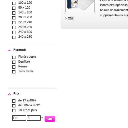
100 x 120
laboratoire spéciali
80 x 120
besoin de traitemen
140 x 200
supplémentaires sur 
200 x 200
Voir
220 x 240
240 x 260
240 x 300
240 x 280
Fermeté
Plutôt souple
Equilibré
Ferme
Très ferme
Prix
de 1? à 499?
de 500? à 999?
1000? et plus
€