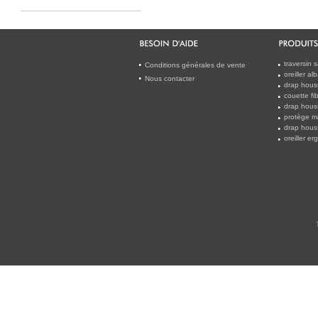
traversin 
Conditions générales de vente
oreiller a
Nous contacter
drap houss
couette f
drap hous
protège m
drap houss
oreiller e