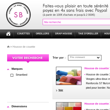
(à partir de 100€ d'achats et jusqu'à 2 000€)
COUETTES
OREILLERS
DRAP HOUSSE
TAIE D'OREILLER
HOU
Housse de couette
>
Prix croissant
Housse de couette
Marques
Housse de couette
Smartbed
Vosges ultra-doux et
Renforcés 57 fils/cm
pied pour border. N
Voir
Housse de couette 1
Dimensions
Housse de couette