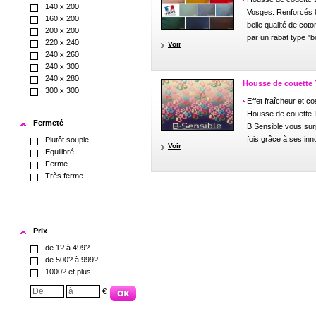
140 x 200
Vosges. Renforcés 8
160 x 200
belle qualité de cot
200 x 200
par un rabat type "bou
220 x 240
Voir
240 x 260
240 x 300
240 x 280
Housse de couette 
300 x 300
Effet fraîcheur et c
Housse de couette T
Fermeté
B.Sensible vous sur
fois grâce à ses inn
Plutôt souple
Voir
Equilibré
Ferme
Très ferme
Prix
de 1? à 499?
de 500? à 999?
1000? et plus
€