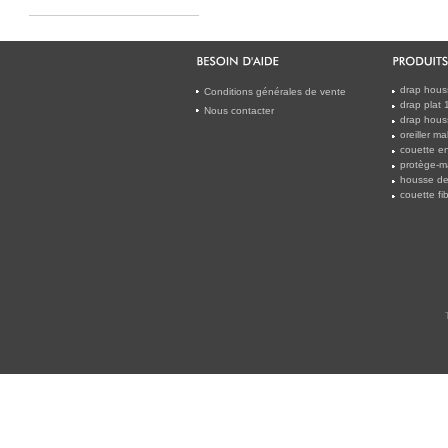
drap hous
Conditions générales de vente
drap plat
Nous contacter
drap hous
oreiller m
couette en
protège-m
housse de
couette f