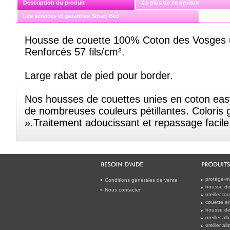
Description du produit
Le plus de ce produit
Les services et garanties Smart Bed
Housse de couette 100% Coton des Vosges ul
Renforcés 57 fils/cm².
Large rabat de pied pour border.
Nos housses de couettes unies en coton eas
de nombreuses couleurs pétillantes. Coloris 
».Traitement adoucissant et repassage facile
protège-m
Conditions générales de vente
housse de 
Nous contacter
oreiller t
couette en
housse de
oreiller a
oreiller al