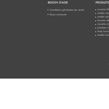
couette f
Conditions générales de vente
oreiller m
Nous contacter
oreiller a
housse de 
couette en
protège-m
drap hous
oreiller t