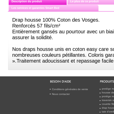
Description du produit
Le plus de ce produit
Les services et garanties Smart Bed
Drap housse 100% Coton des Vosges.
Renforcés 57 fils/cm²
Entièrement gansés au pourtour avec un biai
assurer la solidité.
Nos draps housse unis en coton easy care s
nombreuses couleurs pétillantes. Coloris gar
».Traitement adoucissant et repassage facile
protège m
Conditions générales de vente
housse de 
Nous contacter
protège m
traversin 
couette f
drap hous
taie d'orei