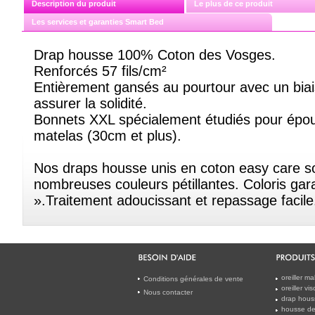
Description du produit
Le plus de ce produit
Les services et garanties Smart Bed
Drap housse 100% Coton des Vosges.
Renforcés 57 fils/cm²
Entièrement gansés au pourtour avec un biai
assurer la solidité.
Bonnets XXL spécialement étudiés pour épou
matelas (30cm et plus).
Nos draps housse unis en coton easy care s
nombreuses couleurs pétillantes. Coloris gar
».Traitement adoucissant et repassage facile
oreiller m
Conditions générales de vente
oreiller v
Nous contacter
drap hous
housse de 